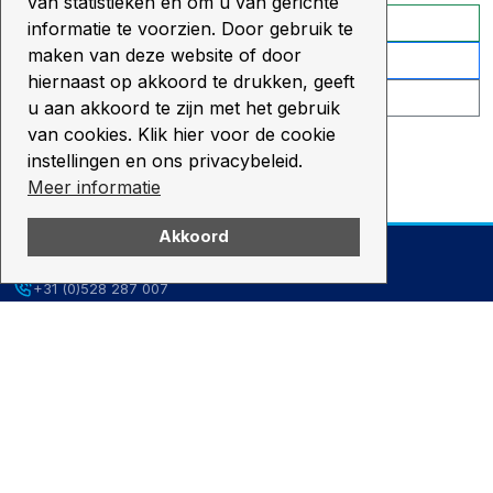
van statistieken en om u van gerichte
WhatsApp
informatie te voorzien. Door gebruik te
maken van deze website of door
Vraag informatie/offerte aan
hiernaast op akkoord te drukken, geeft
0528 - 287 007
u aan akkoord te zijn met het gebruik
van cookies. Klik hier voor de cookie
instellingen en ons privacybeleid.
Meer informatie
Akkoord
TELEFOON
+31 (0)528 287 007
E-MAIL
info@zwaagstrabeton.nl
ADRESGEGEVENS
Lindberghstraat 18
7903 BN Hoogeveen