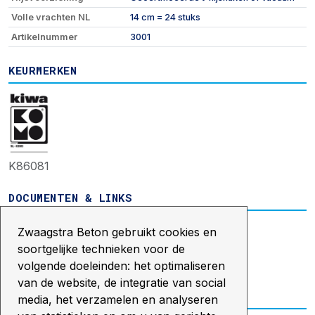
Volle vrachten NL
14 cm = 24 stuks
Artikelnummer
3001
KEURMERKEN
K86081
DOCUMENTEN & LINKS
Productblad
Zwaagstra Beton gebruikt cookies en
KOMO K86081 certificaat
soortgelijke technieken voor de
volgende doeleinden: het optimaliseren
Legvoorwaarden
van de website, de integratie van social
INFORMATIE AANVRAGEN
media, het verzamelen en analyseren