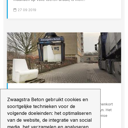
27 09 2019
In de Media: Kunstproject in
Weidesteyn
Zwaagstra Beton gebruikt cookies en
Hoogeveen - Een bijzonder kunstproject gaat binnenkort
soortgelijke technieken voor de
van start op de geriatrische afdeling in Weidesteyn. Het
volgende doeleinden: het optimaliseren
is een project in samenwerking met de Hoogeveense
van de website, de integratie van social
kunstenaar Geert Oldenbeuving. Hij werd...
media, het verzamelen en analyseren