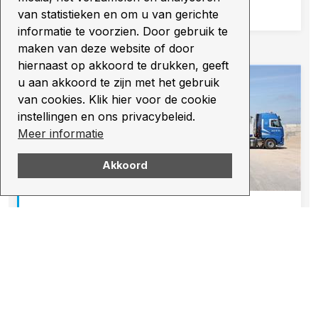
03 02 2019
van statistieken en om u van gerichte
informatie te voorzien. Door gebruik te
maken van deze website of door
hiernaast op akkoord te drukken, geeft
u aan akkoord te zijn met het gebruik
van cookies. Klik hier voor de cookie
instellingen en ons privacybeleid.
Meer informatie
Akkoord
In de Media: Hoogeveens Beton vindt
zijn weg naar Terneuzen
Met een lange historie in het vervaardigen van
betonproducten, mag Zwaagstra Beton uit Hoogeveen
zich expert noemen op het gebied van betonplaten. Het
familiebedrijf wordt gerund door Harry Zwaagstra...
08 11 2018