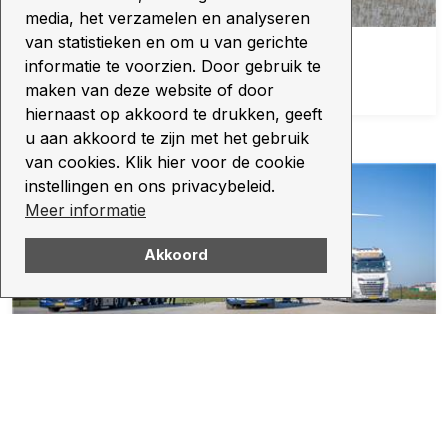
media, het verzamelen en analyseren
van statistieken en om u van gerichte
Zwaagstra Beton levert 1000e prefab
fundatiepoer voor TenneT
informatie te voorzien. Door gebruik te
maken van deze website of door
16 12 2025
hiernaast op akkoord te drukken, geeft
u aan akkoord te zijn met het gebruik
van cookies. Klik hier voor de cookie
instellingen en ons privacybeleid.
Meer informatie
Akkoord
Betonoplossingen voor Zonnepark Eekerpolder
23 04 2025