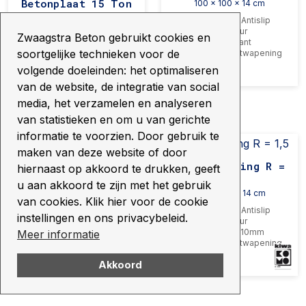
Betonplaat 15 Ton
100 x 100 x 14 cm
100 x 200 x 14 cm
Richtingloze Antislip
Structuur
Richtingloze Antislip
Zwaagstra Beton gebruikt cookies en
Vellingkant
Structuur
soortgelijke technieken voor de
Enkele transportwapening
Vellingkant
Enkele transportwapening
volgende doeleinden: het optimaliseren
1103
van de website, de integratie van social
1106
media, het verzamelen en analyseren
van statistieken en om u van gerichte
informatie te voorzien. Door gebruik te
maken van deze website of door
Hoekoplossing R =
Hoekoplossing R =
hiernaast op akkoord te drukken, geeft
3,5
1,5
u aan akkoord te zijn met het gebruik
200 x 200 x 14 cm
100 x 200 x 14 cm
van cookies. Klik hier voor de cookie
Richtingloze Antislip
Richtingloze Antislip
instellingen en ons privacybeleid.
Structuur
Structuur
Vellingkant 10mm
Vellingkant 10mm
Meer informatie
Enkele transportwapening
Enkele transportwapening
Akkoord
1111
1114