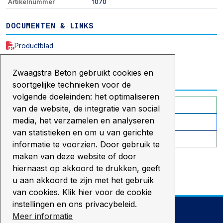
Artikelnummer
1070
DOCUMENTEN & LINKS
Productblad
Legvoorwaarden
Zwaagstra Beton gebruikt cookies en
INFORMATIE AANVRAGEN
soortgelijke technieken voor de
volgende doeleinden: het optimaliseren
WhatsApp
van de website, de integratie van social
media, het verzamelen en analyseren
Vraag informatie/offerte aan
van statistieken en om u van gerichte
0528 - 287 007
informatie te voorzien. Door gebruik te
maken van deze website of door
hiernaast op akkoord te drukken, geeft
u aan akkoord te zijn met het gebruik
van cookies. Klik hier voor de cookie
instellingen en ons privacybeleid.
TELEFOON
Meer informatie