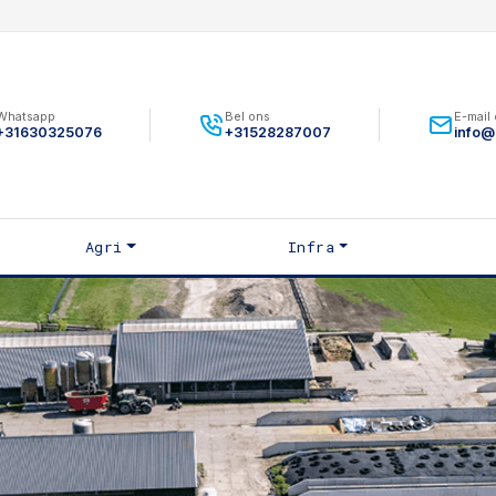
Whatsapp
Bel ons
E-mail
+31630325076
+31528287007
info@
Agri
Infra