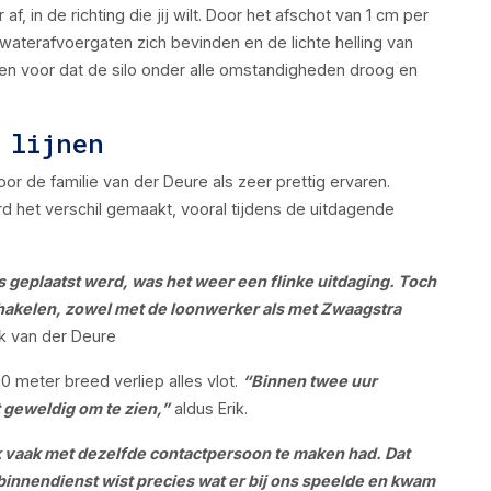
, in de richting die jij wilt. Door het afschot van 1 cm per
waterafvoergaten zich bevinden en de lichte helling van
men voor dat de silo onder alle omstandigheden droog en
 lijnen
 de familie van der Deure als zeer prettig ervaren.
d het verschil gemaakt, vooral tijdens de uitdagende
s geplaatst werd, was het weer een flinke uitdaging. Toch
chakelen, zowel met de loonwerker als met Zwaagstra
k van der Deure
10 meter breed verliep alles vlot.
“Binnen twee uur
 geweldig om te zien,”
aldus Erik.
 ik vaak met dezelfde contactpersoon te maken had. Dat
binnendienst wist precies wat er bij ons speelde en kwam