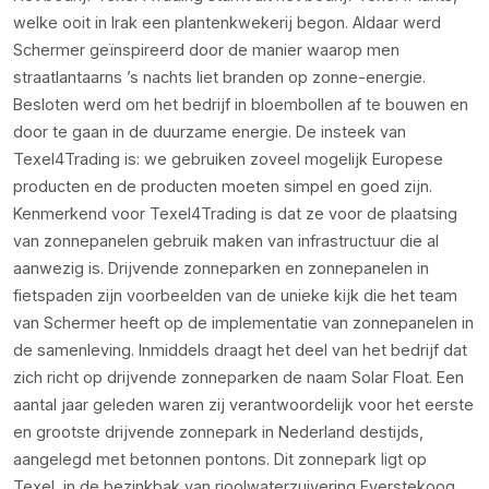
welke ooit in Irak een plantenkwekerij begon. Aldaar werd
Schermer geïnspireerd door de manier waarop men
straatlantaarns ’s nachts liet branden op zonne-energie.
Besloten werd om het bedrijf in bloembollen af te bouwen en
door te gaan in de duurzame energie. De insteek van
Texel4Trading is: we gebruiken zoveel mogelijk Europese
producten en de producten moeten simpel en goed zijn.
Kenmerkend voor Texel4Trading is dat ze voor de plaatsing
van zonnepanelen gebruik maken van infrastructuur die al
aanwezig is. Drijvende zonneparken en zonnepanelen in
fietspaden zijn voorbeelden van de unieke kijk die het team
van Schermer heeft op de implementatie van zonnepanelen in
de samenleving. Inmiddels draagt het deel van het bedrijf dat
zich richt op drijvende zonneparken de naam Solar Float. Een
aantal jaar geleden waren zij verantwoordelijk voor het eerste
en grootste drijvende zonnepark in Nederland destijds,
aangelegd met betonnen pontons. Dit zonnepark ligt op
Texel, in de bezinkbak van rioolwaterzuivering Everstekoog.